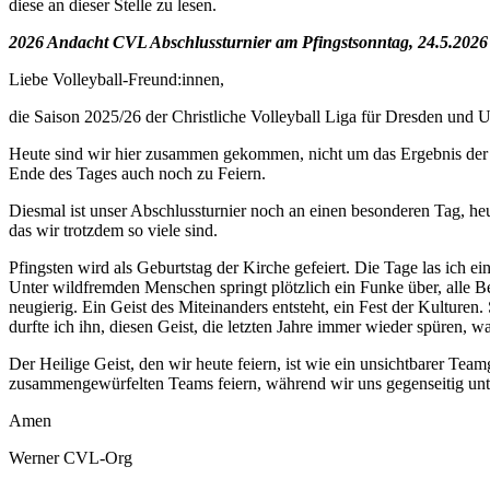
diese an dieser Stelle zu lesen.
2026 Andacht CVL Abschlussturnier am Pfingstsonntag, 24.5.2026
Liebe Volleyball-Freund:innen,
die Saison 2025/26 der Christliche Volleyball Liga für Dresden und 
Heute sind wir hier zusammen gekommen, nicht um das Ergebnis der L
Ende des Tages auch noch zu Feiern.
Diesmal ist unser Abschlussturnier noch an einen besonderen Tag, heu
das wir trotzdem so viele sind.
Pfingsten wird als Geburtstag der Kirche gefeiert. Die Tage las ich ei
Unter wildfremden Menschen springt plötzlich ein Funke über, alle 
neugierig. Ein Geist des Miteinanders entsteht, ein Fest der Kulturen. 
durfte ich ihn, diesen Geist, die letzten Jahre immer wieder spüren, w
Der Heilige Geist, den wir heute feiern, ist wie ein unsichtbarer Tea
zusammengewürfelten Teams feiern, während wir uns gegenseitig unte
Amen
Werner CVL-Org