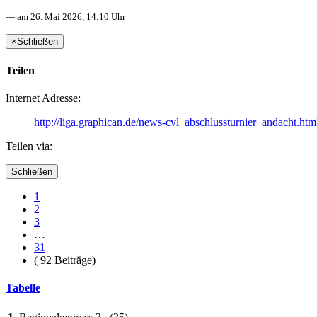
— am 26. Mai 2026, 14:10 Uhr
×
Schließen
Teilen
Internet Adresse:
http://liga.graphican.de/news-cvl_abschlussturnier_andacht.htm
Teilen via:
Schließen
1
2
3
…
31
( 92 Beiträge)
Tabelle