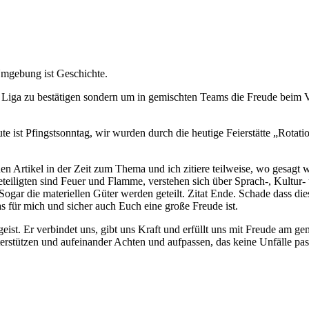
Umgebung ist Geschichte.
iga zu bestätigen sondern um in gemischten Teams die Freude beim Vo
te ist Pfingstsonntag, wir wurden durch die heutige Feierstätte „Rotat
nen Artikel in der Zeit zum Thema und ich zitiere teilweise, wo gesagt 
Beteiligten sind Feuer und Flamme, verstehen sich über Sprach-, Kultu
Sogar die materiellen Güter werden geteilt. Zitat Ende. Schade dass dies
as für mich und sicher auch Euch eine große Freude ist.
mgeist. Er verbindet uns, gibt uns Kraft und erfüllt uns mit Freude am 
rstützen und aufeinander Achten und aufpassen, das keine Unfälle pas