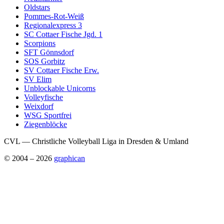
Oldstars
Pommes-Rot-Weiß
Regionalexpress 3
SC Cottaer Fische Jgd. 1
Scorpions
SFT Gönnsdorf
SOS Gorbitz
SV Cottaer Fische Erw.
SV Elim
Unblockable Unicorns
Volleyfische
Weixdorf
WSG Sportfrei
Ziegenblöcke
CVL — Christliche Volleyball Liga in Dresden & Umland
© 2004 – 2026
graphican