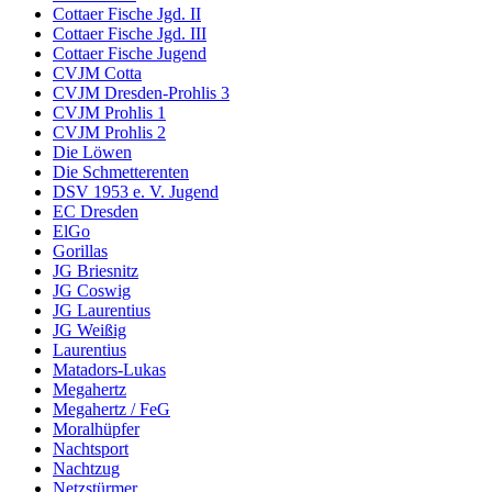
Cottaer Fische Jgd. II
Cottaer Fische Jgd. III
Cottaer Fische Jugend
CVJM Cotta
CVJM Dresden-Prohlis 3
CVJM Prohlis 1
CVJM Prohlis 2
Die Löwen
Die Schmetterenten
DSV 1953 e. V. Jugend
EC Dresden
ElGo
Gorillas
JG Briesnitz
JG Coswig
JG Laurentius
JG Weißig
Laurentius
Matadors-Lukas
Megahertz
Megahertz / FeG
Moralhüpfer
Nachtsport
Nachtzug
Netzstürmer