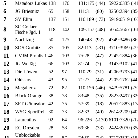
5
Matadors-Lukas
138
176
131:175
(-44)
5922:6335
(-4
6
JG Briesnitz
65
158
111:31
(80)
3250:2394
(85
7
SV Elim
137
151
116:189
(-73)
5919:6519
(-6
SC Cottaer
8
118
142
109:157
(-48)
5054:5667
(-6
Fische Jgd. 1
9
Nachtzug
50
125
140:48
(92)
4349:3486
(86
10
SOS Gorbitz
85
105
82:113
(-31)
3710:3969
(-2
11
CVJM Prohlis 1
46
103
75:28
(47)
2245:1884
(36
12
JG Weißig
66
103
81:74
(7)
3143:3102
(41
13
Die Löwen
52
97
110:79
(31)
4206:3793
(41
14
Oldstars
43
95
71:27
(44)
2205:1762
(44
15
Megahertz
72
82
110:156
(-46)
5479:5781
(-3
16
Black Orange
38
78
83:48
(35)
2823:2497
(32
17
SFT Gönnsdorf
42
75
57:39
(18)
2057:1883
(17
18
WSG Sportfrei
30
73
82:33
(49)
2614:2209
(40
19
Laurentius
92
64
96:226
(-130)
6101:7320
(-1
20
EC Dresden
28
58
69:36
(33)
2424:2070
(35
Unblockable
21
30
57
74:50
(24)
2717:2532
(18