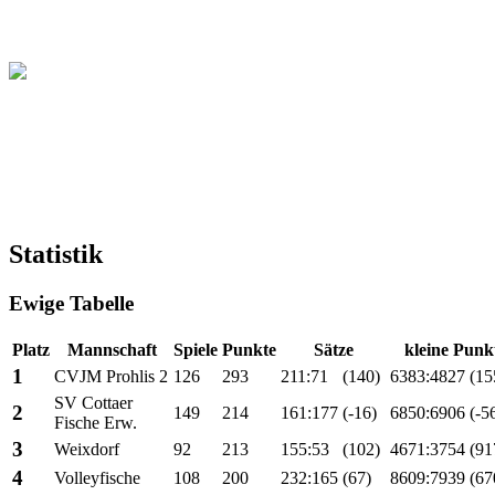
Christliche Volleyball Liga
in Dresden & Umland
Statistik
Ewige Tabelle
Platz
Mannschaft
Spiele
Punkte
Sätze
kleine Punk
1
CVJM Prohlis 2
126
293
211:71
(140)
6383:4827
(15
SV Cottaer
2
149
214
161:177
(-16)
6850:6906
(-5
Fische Erw.
3
Weixdorf
92
213
155:53
(102)
4671:3754
(91
4
Volleyfische
108
200
232:165
(67)
8609:7939
(67