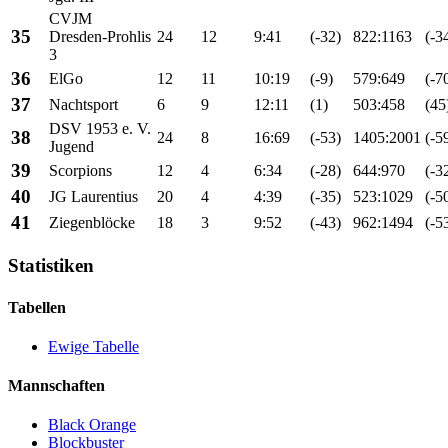
CVJM
35
Dresden-Prohlis
24
12
9:41
(-32)
822:1163
(-3
3
36
ElGo
12
11
10:19
(-9)
579:649
(-7
37
Nachtsport
6
9
12:11
(1)
503:458
(45
DSV 1953 e. V.
38
24
8
16:69
(-53)
1405:2001
(-5
Jugend
39
Scorpions
12
4
6:34
(-28)
644:970
(-3
40
JG Laurentius
20
4
4:39
(-35)
523:1029
(-5
41
Ziegenblöcke
18
3
9:52
(-43)
962:1494
(-5
Statistiken
Tabellen
Ewige Tabelle
Mannschaften
Black Orange
Blockbuster