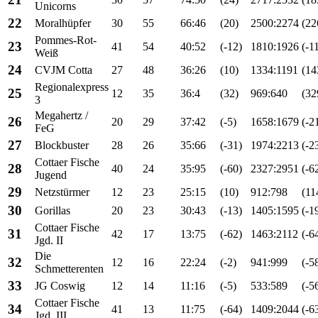
Unicorns
22
Moralhüpfer
30
55
66:46
(20)
2500:2274
(22
Pommes-Rot-
23
41
54
40:52
(-12)
1810:1926
(-1
Weiß
24
CVJM Cotta
27
48
36:26
(10)
1334:1191
(14
Regionalexpress
25
12
35
36:4
(32)
969:640
(32
3
Megahertz /
26
20
29
37:42
(-5)
1658:1679
(-2
FeG
27
Blockbuster
28
26
35:66
(-31)
1974:2213
(-2
Cottaer Fische
28
40
24
35:95
(-60)
2327:2951
(-6
Jugend
29
Netzstürmer
12
23
25:15
(10)
912:798
(11
30
Gorillas
20
23
30:43
(-13)
1405:1595
(-1
Cottaer Fische
31
42
17
13:75
(-62)
1463:2112
(-6
Jgd. II
Die
32
12
16
22:24
(-2)
941:999
(-5
Schmetterenten
33
JG Coswig
12
14
11:16
(-5)
533:589
(-5
Cottaer Fische
34
41
13
11:75
(-64)
1409:2044
(-6
Jgd. III