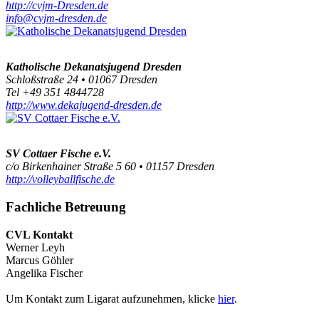
http://cvjm-Dresden.de
info@cvjm-dresden.de
Katholische Dekanatsjugend Dresden
Schloßstraße 24 • 01067 Dresden
Tel +49 351 4844728
http://www.dekajugend-dresden.de
SV Cottaer Fische e.V.
c/o Birkenhainer Straße 5 60 • 01157 Dresden
http://volleyballfische.de
Fachliche Betreuung
CVL Kontakt
Werner Leyh
Marcus Göhler
Angelika Fischer
Um Kontakt zum Ligarat aufzunehmen, klicke
hier
.