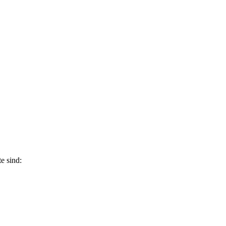
in Dresden & Umland
e sind: