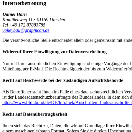
Internetbetreuung
Daniel Horn
Kamillenweg 11 • 01169 Dresden
Tel +49 172 87883785
volleyball@graphican.de
Die verantwortliche Stelle entscheidet allein oder gemeinsam mit a
Widerruf Ihrer Einwilligung zur Datenverarbeitung
Nur mit Ihrer ausdrücklichen Einwilligung sind einige Vorgänge der Da
Mitteilung per E-Mail. Die Rechtmäßigkeit der bis zum Widerruf erfo
Recht auf Beschwerde bei der zuständigen Aufsichtsbehörde
Als Betroffener steht Ihnen im Falle eines datenschutzrechtlichen Ve
ist der Landesdatenschutzbeauftragte des Bundeslandes, in dem sich de
https://www.bfdi.bund.de/DE/Infothek/Anschriften_Links/anschriften
Recht auf Datenübertragbarkeit
Ihnen steht das Recht zu, Daten, die wir auf Grundlage Ihrer Einwillig
einem maschinenlesbaren Format. Sofern Sie die direkte Übertragung d