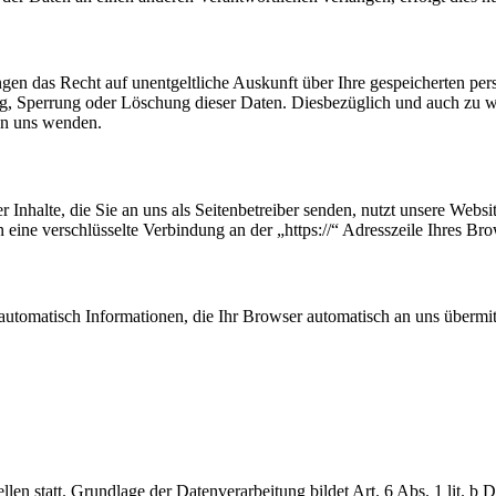
ngen das Recht auf unentgeltliche Auskunft über Ihre gespeicherten p
ng, Sperrung oder Löschung dieser Daten. Diesbezüglich und auch zu
an uns wenden.
 Inhalte, die Sie an uns als Seitenbetreiber senden, nutzt unsere Web
nen eine verschlüsselte Verbindung an der „https://“ Adresszeile Ihres 
automatisch Informationen, die Ihr Browser automatisch an uns übermitt
en statt. Grundlage der Datenverarbeitung bildet Art. 6 Abs. 1 lit. b