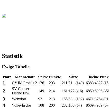
Christliche Volleyball Liga
in Dresden & Umland
Statistik
Ewige Tabelle
Platz
Mannschaft
Spiele
Punkte
Sätze
kleine Punk
1
CVJM Prohlis 2
126
293
211:71
(140)
6383:4827
(15
SV Cottaer
2
149
214
161:177
(-16)
6850:6906
(-5
Fische Erw.
3
Weixdorf
92
213
155:53
(102)
4671:3754
(91
4
Volleyfische
108
200
232:165
(67)
8609:7939
(67