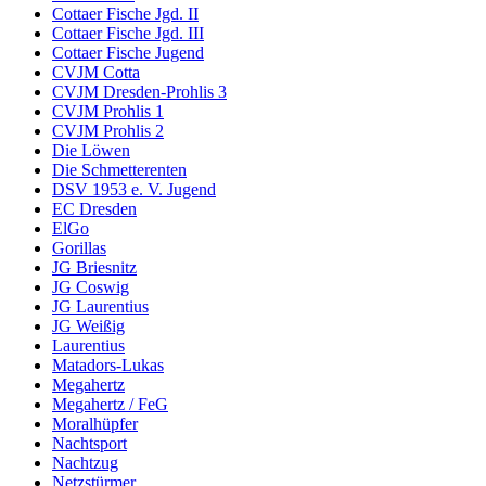
Cottaer Fische Jgd. II
Cottaer Fische Jgd. III
Cottaer Fische Jugend
CVJM Cotta
CVJM Dresden-Prohlis 3
CVJM Prohlis 1
CVJM Prohlis 2
Die Löwen
Die Schmetterenten
DSV 1953 e. V. Jugend
EC Dresden
ElGo
Gorillas
JG Briesnitz
JG Coswig
JG Laurentius
JG Weißig
Laurentius
Matadors-Lukas
Megahertz
Megahertz / FeG
Moralhüpfer
Nachtsport
Nachtzug
Netzstürmer