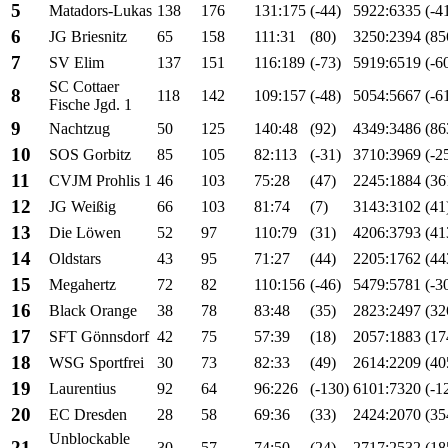
5
Matadors-Lukas
138
176
131:175
(-44)
5922:6335
(-4
6
JG Briesnitz
65
158
111:31
(80)
3250:2394
(85
7
SV Elim
137
151
116:189
(-73)
5919:6519
(-6
SC Cottaer
8
118
142
109:157
(-48)
5054:5667
(-6
Fische Jgd. 1
9
Nachtzug
50
125
140:48
(92)
4349:3486
(86
10
SOS Gorbitz
85
105
82:113
(-31)
3710:3969
(-2
11
CVJM Prohlis 1
46
103
75:28
(47)
2245:1884
(36
12
JG Weißig
66
103
81:74
(7)
3143:3102
(41
13
Die Löwen
52
97
110:79
(31)
4206:3793
(41
14
Oldstars
43
95
71:27
(44)
2205:1762
(44
15
Megahertz
72
82
110:156
(-46)
5479:5781
(-3
16
Black Orange
38
78
83:48
(35)
2823:2497
(32
17
SFT Gönnsdorf
42
75
57:39
(18)
2057:1883
(17
18
WSG Sportfrei
30
73
82:33
(49)
2614:2209
(40
19
Laurentius
92
64
96:226
(-130)
6101:7320
(-1
20
EC Dresden
28
58
69:36
(33)
2424:2070
(35
Unblockable
21
30
57
74:50
(24)
2717:2532
(18