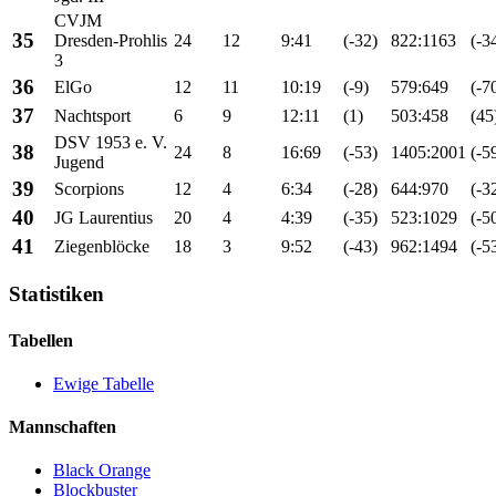
CVJM
35
Dresden-Prohlis
24
12
9:41
(-32)
822:1163
(-3
3
36
ElGo
12
11
10:19
(-9)
579:649
(-7
37
Nachtsport
6
9
12:11
(1)
503:458
(45
DSV 1953 e. V.
38
24
8
16:69
(-53)
1405:2001
(-5
Jugend
39
Scorpions
12
4
6:34
(-28)
644:970
(-3
40
JG Laurentius
20
4
4:39
(-35)
523:1029
(-5
41
Ziegenblöcke
18
3
9:52
(-43)
962:1494
(-5
Statistiken
Tabellen
Ewige Tabelle
Mannschaften
Black Orange
Blockbuster