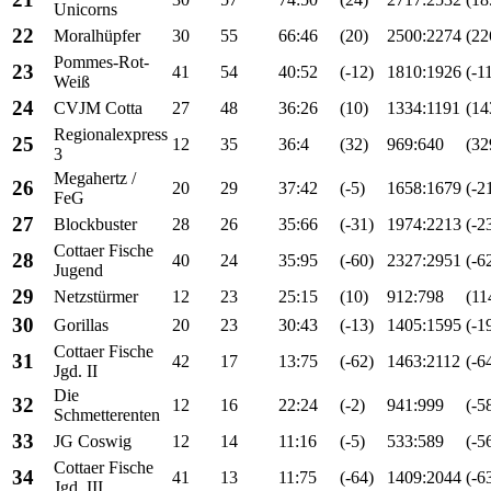
Unicorns
22
Moralhüpfer
30
55
66:46
(20)
2500:2274
(22
Pommes-Rot-
23
41
54
40:52
(-12)
1810:1926
(-1
Weiß
24
CVJM Cotta
27
48
36:26
(10)
1334:1191
(14
Regionalexpress
25
12
35
36:4
(32)
969:640
(32
3
Megahertz /
26
20
29
37:42
(-5)
1658:1679
(-2
FeG
27
Blockbuster
28
26
35:66
(-31)
1974:2213
(-2
Cottaer Fische
28
40
24
35:95
(-60)
2327:2951
(-6
Jugend
29
Netzstürmer
12
23
25:15
(10)
912:798
(11
30
Gorillas
20
23
30:43
(-13)
1405:1595
(-1
Cottaer Fische
31
42
17
13:75
(-62)
1463:2112
(-6
Jgd. II
Die
32
12
16
22:24
(-2)
941:999
(-5
Schmetterenten
33
JG Coswig
12
14
11:16
(-5)
533:589
(-5
Cottaer Fische
34
41
13
11:75
(-64)
1409:2044
(-6
Jgd. III