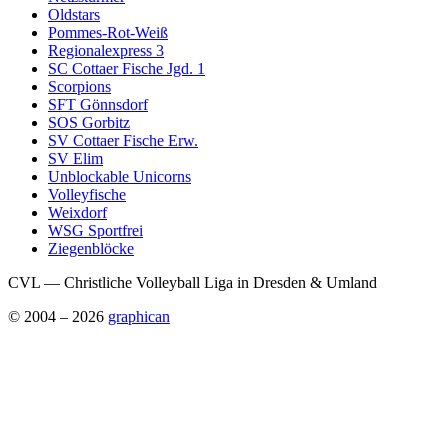
Oldstars
Pommes-Rot-Weiß
Regionalexpress 3
SC Cottaer Fische Jgd. 1
Scorpions
SFT Gönnsdorf
SOS Gorbitz
SV Cottaer Fische Erw.
SV Elim
Unblockable Unicorns
Volleyfische
Weixdorf
WSG Sportfrei
Ziegenblöcke
CVL — Christliche Volleyball Liga in Dresden & Umland
© 2004 – 2026
graphican