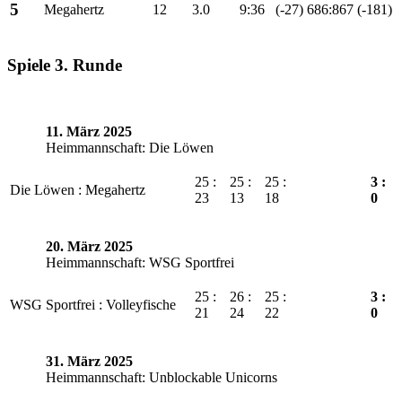
5
Megahertz
12
3.0
9:36
(-27)
686:867
(-181)
Spiele 3. Runde
11. März 2025
Heimmannschaft: Die Löwen
25 :
25 :
25 :
3 :
Die Löwen : Megahertz
23
13
18
0
20. März 2025
Heimmannschaft: WSG Sportfrei
25 :
26 :
25 :
3 :
WSG Sportfrei : Volleyfische
21
24
22
0
31. März 2025
Heimmannschaft: Unblockable Unicorns