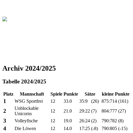
Christliche Volleyball Liga
in Dresden & Umland
Archiv 2024/2025
Tabelle 2024/2025
Platz
Mannschaft
Spiele
Punkte
Sätze
kleine Punkte
1
WSG Sportfrei
12
33.0
35:9
(26)
875:714
(161)
Unblockable
2
12
21.0
29:22
(7)
804:777
(27)
Unicorns
3
Volleyfische
12
19.0
26:24
(2)
790:782
(8)
4
Die Löwen
12
14.0
17:25
(-8)
790:805
(-15)