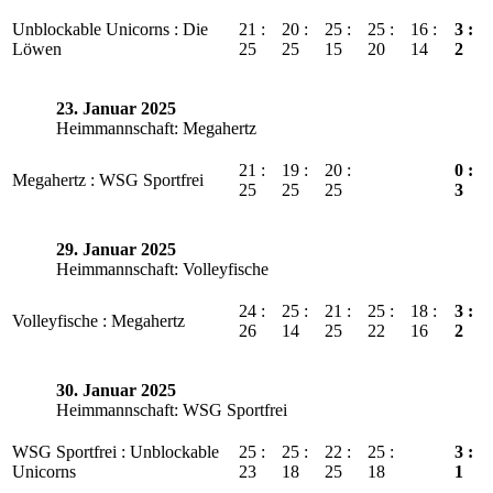
Unblockable Unicorns : Die
21 :
20 :
25 :
25 :
16 :
3 :
Löwen
25
25
15
20
14
2
23. Januar 2025
Heimmannschaft: Megahertz
21 :
19 :
20 :
0 :
Megahertz : WSG Sportfrei
25
25
25
3
29. Januar 2025
Heimmannschaft: Volleyfische
24 :
25 :
21 :
25 :
18 :
3 :
Volleyfische : Megahertz
26
14
25
22
16
2
30. Januar 2025
Heimmannschaft: WSG Sportfrei
WSG Sportfrei : Unblockable
25 :
25 :
22 :
25 :
3 :
Unicorns
23
18
25
18
1