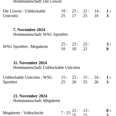
Heimmannschaft: Die Löwen
Die Löwen : Unblockable
19 :
25 :
21 :
14 :
1 :
Unicorns
25
17
25
16
3
7. November 2024
Heimmannschaft: WSG Sportfrei
25 :
25 :
25 :
3 :
WSG Sportfrei : Megahertz
10
10
22
0
11. November 2024
Heimmannschaft: Unblockable Unicorns
Unblockable Unicorns : WSG
15 :
25 :
15 :
24 :
1 :
Sportfrei
25
20
25
26
3
21. November 2024
Heimmannschaft: Megahertz
21 :
13 :
0 :
Megahertz : Volleyfische
7 : 25
25
25
3