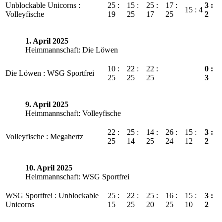
Unblockable Unicorns :
25 :
15 :
25 :
17 :
3 :
15 : 4
Volleyfische
19
25
17
25
2
1. April 2025
Heimmannschaft: Die Löwen
10 :
22 :
22 :
0 :
Die Löwen : WSG Sportfrei
25
25
25
3
9. April 2025
Heimmannschaft: Volleyfische
22 :
25 :
14 :
26 :
15 :
3 :
Volleyfische : Megahertz
25
14
25
24
12
2
10. April 2025
Heimmannschaft: WSG Sportfrei
WSG Sportfrei : Unblockable
25 :
22 :
25 :
16 :
15 :
3 :
Unicorns
15
25
20
25
10
2