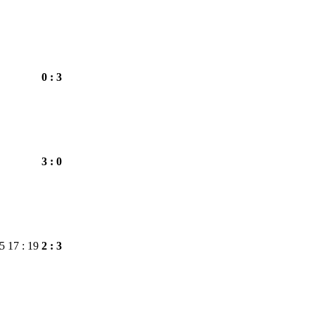
0 : 3
3 : 0
25
17 : 19
2 : 3