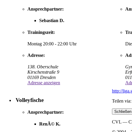
Ansprechpartner:
An
Sebastian D.
Trainingszeit:
Tra
Montag 20:00 - 22:00 Uhr
Die
Adresse:
Adr
138. Oberschule
Gym
Kirschenstraße 9
Erf
01169 Dresden
011
Adresse anzeigen
Adr
http://lig
Volleyfische
Teilen via:
Schließen
Ansprechpartner:
CVL — Chr
RenÃ© K.
© 2004 –