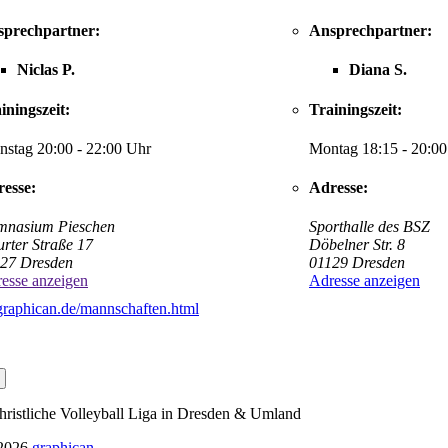
sprechpartner:
Ansprechpartner:
Niclas P.
Diana S.
iningszeit:
Trainingszeit:
nstag 20:00 - 22:00 Uhr
Montag 18:15 - 20:0
esse:
Adresse:
nasium Pieschen
Sporthalle des BSZ
urter Straße 17
Döbelner Str. 8
27 Dresden
01129 Dresden
esse anzeigen
Adresse anzeigen
a.graphican.de/mannschaften.html
istliche Volleyball Liga in Dresden & Umland
 2026
graphican