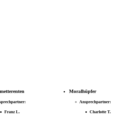
in Dresden & Umland
metterenten
Moralhüpfer
sprechpartner:
Ansprechpartner:
Franz L.
Charlotte T.