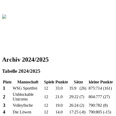
Christliche Volleyball Liga
in Dresden & Umland
Archiv 2024/2025
Tabelle 2024/2025
Platz
Mannschaft
Spiele
Punkte
Sätze
kleine Punkte
1
WSG Sportfrei
12
33.0
35:9
(26)
875:714
(161)
Unblockable
2
12
21.0
29:22
(7)
804:777
(27)
Unicorns
3
Volleyfische
12
19.0
26:24
(2)
790:782
(8)
4
Die Löwen
12
14.0
17:25
(-8)
790:805
(-15)