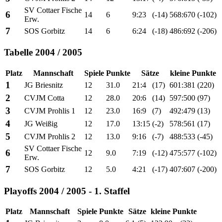
SV Cottaer Fische
6
14
6
9:23
(-14)
568:670
(-102)
Erw.
7
SOS Gorbitz
14
6
6:24
(-18)
486:692
(-206)
Tabelle 2004 / 2005
Platz
Mannschaft
Spiele
Punkte
Sätze
kleine Punkte
1
JG Briesnitz
12
31.0
21:4
(17)
601:381
(220)
2
CVJM Cotta
12
28.0
20:6
(14)
597:500
(97)
3
CVJM Prohlis 1
12
23.0
16:9
(7)
492:479
(13)
4
JG Weißig
12
17.0
13:15
(-2)
578:561
(17)
5
CVJM Prohlis 2
12
13.0
9:16
(-7)
488:533
(-45)
SV Cottaer Fische
6
12
9.0
7:19
(-12)
475:577
(-102)
Erw.
7
SOS Gorbitz
12
5.0
4:21
(-17)
407:607
(-200)
Playoffs 2004 / 2005 - 1. Staffel
Platz
Mannschaft
Spiele
Punkte
Sätze
kleine Punkte