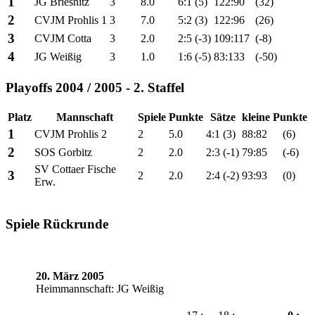
1
JG Briesnitz
3
8.0
6:1
(5)
122:90
(32)
2
CVJM Prohlis 1
3
7.0
5:2
(3)
122:96
(26)
3
CVJM Cotta
3
2.0
2:5
(-3)
109:117
(-8)
4
JG Weißig
3
1.0
1:6
(-5)
83:133
(-50)
Playoffs 2004 / 2005 - 2. Staffel
Platz
Mannschaft
Spiele
Punkte
Sätze
kleine Punkte
1
CVJM Prohlis 2
2
5.0
4:1
(3)
88:82
(6)
2
SOS Gorbitz
2
2.0
2:3
(-1)
79:85
(-6)
SV Cottaer Fische
3
2
2.0
2:4
(-2)
93:93
(0)
Erw.
Spiele Rückrunde
20. März 2005
Heimmannschaft: JG Weißig