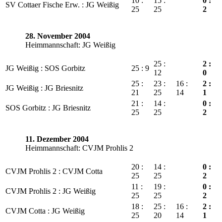
10 :
15 :
0 :
SV Cottaer Fische Erw. : JG Weißig
25
25
2
28. November 2004
Heimmannschaft: JG Weißig
25 :
2 :
JG Weißig : SOS Gorbitz
25 : 9
12
0
25 :
23 :
16 :
2 :
JG Weißig : JG Briesnitz
21
25
14
1
21 :
14 :
0 :
SOS Gorbitz : JG Briesnitz
25
25
2
11. Dezember 2004
Heimmannschaft: CVJM Prohlis 2
20 :
14 :
0 :
CVJM Prohlis 2 : CVJM Cotta
25
25
2
11 :
19 :
0 :
CVJM Prohlis 2 : JG Weißig
25
25
2
18 :
25 :
16 :
2 :
CVJM Cotta : JG Weißig
25
20
14
1