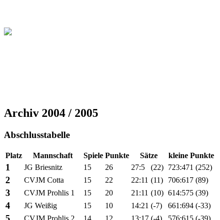
Christliche Volleyball Liga
in Dresden & Umland
Archiv 2004 / 2005
Abschlusstabelle
Platz
Mannschaft
Spiele
Punkte
Sätze
kleine Punkte
1
JG Briesnitz
15
26
27:5
(22)
723:471
(252)
2
CVJM Cotta
15
22
22:11
(11)
706:617
(89)
3
CVJM Prohlis 1
15
20
21:11
(10)
614:575
(39)
4
JG Weißig
15
10
14:21
(-7)
661:694
(-33)
5
CVJM Prohlis 2
14
12
13:17
(-4)
576:615
(-39)