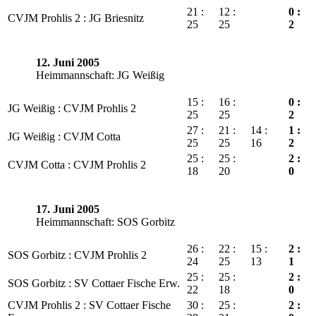
21 :
12 :
0 :
CVJM Prohlis 2 : JG Briesnitz
25
25
2
12. Juni 2005
Heimmannschaft: JG Weißig
15 :
16 :
0 :
JG Weißig : CVJM Prohlis 2
25
25
2
27 :
21 :
14 :
1 :
JG Weißig : CVJM Cotta
25
25
16
2
25 :
25 :
2 :
CVJM Cotta : CVJM Prohlis 2
18
20
0
17. Juni 2005
Heimmannschaft: SOS Gorbitz
26 :
22 :
15 :
2 :
SOS Gorbitz : CVJM Prohlis 2
24
25
13
1
25 :
25 :
2 :
SOS Gorbitz : SV Cottaer Fische Erw.
22
18
0
CVJM Prohlis 2 : SV Cottaer Fische
30 :
25 :
2 :