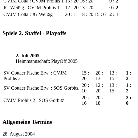
CVJM Cotta : CVJM Prohlis 1
13 : 20
16 : 20
0 : 2
JG Weißig : CVJM Prohlis 1
12 : 20
13 : 20
0 : 2
CVJM Cotta : JG Weißig
20 : 11
18 : 20
15 : 6
2 : 1
Spiele 2. Staffel - Playoffs
2. Juli 2005
Heimmannschaft: PlayOff 2005
SV Cottaer Fische Erw. : CVJM
15 :
20 :
13 :
1 :
Prohlis 2
20
13
15
2
20 :
12 :
13 :
1 :
SV Cottaer Fische Erw. : SOS Gorbitz
10
20
15
2
20 :
20 :
2 :
CVJM Prohlis 2 : SOS Gorbitz
16
18
0
Allgemeine Termine
28. August 2004