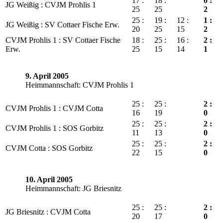
17 :
18 :
0 :
JG Weißig : CVJM Prohlis 1
25
25
2
25 :
19 :
12 :
1 :
JG Weißig : SV Cottaer Fische Erw.
20
25
15
2
CVJM Prohlis 1 : SV Cottaer Fische
18 :
25 :
16 :
2 :
Erw.
25
15
14
1
9. April 2005
Heimmannschaft: CVJM Prohlis 1
25 :
25 :
2 :
CVJM Prohlis 1 : CVJM Cotta
16
19
0
25 :
25 :
2 :
CVJM Prohlis 1 : SOS Gorbitz
11
13
0
25 :
25 :
2 :
CVJM Cotta : SOS Gorbitz
22
15
0
10. April 2005
Heimmannschaft: JG Briesnitz
25 :
25 :
2 :
JG Briesnitz : CVJM Cotta
20
17
0