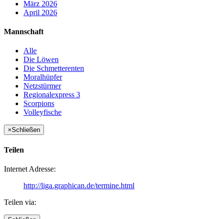
März 2026
April 2026
Mannschaft
Alle
Die Löwen
Die Schmetterenten
Moralhüpfer
Netzstürmer
Regionalexpress 3
Scorpions
Volleyfische
×
Schließen
Teilen
Internet Adresse:
http://liga.graphican.de/termine.html
Teilen via: