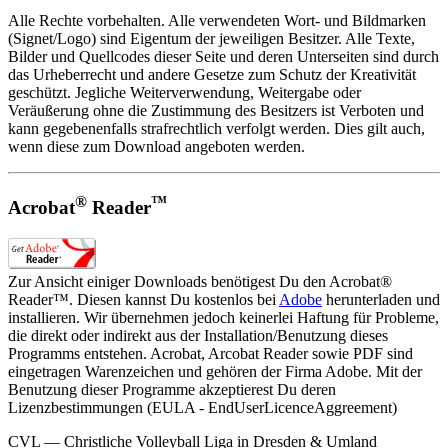
Alle Rechte vorbehalten. Alle verwendeten Wort- und Bildmarken
(Signet/Logo) sind Eigentum der jeweiligen Besitzer. Alle Texte,
Bilder und Quellcodes dieser Seite und deren Unterseiten sind durch
das Urheberrecht und andere Gesetze zum Schutz der Kreativität
geschützt. Jegliche Weiterverwendung, Weitergabe oder
Veräußerung ohne die Zustimmung des Besitzers ist Verboten und
kann gegebenenfalls strafrechtlich verfolgt werden. Dies gilt auch,
wenn diese zum Download angeboten werden.
®
™
Acrobat
Reader
Zur Ansicht einiger Downloads benötigest Du den Acrobat®
Reader™. Diesen kannst Du kostenlos bei
Adobe
herunterladen und
installieren. Wir übernehmen jedoch keinerlei Haftung für Probleme,
die direkt oder indirekt aus der Installation/Benutzung dieses
Programms entstehen. Acrobat, Arcobat Reader sowie PDF sind
eingetragen Warenzeichen und gehören der Firma Adobe. Mit der
Benutzung dieser Programme akzeptierest Du deren
Lizenzbestimmungen (EULA - EndUserLicenceAggreement)
CVL — Christliche Volleyball Liga in Dresden & Umland